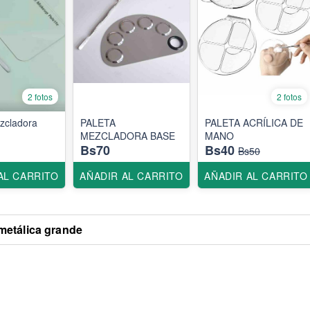
2 fotos
2 fotos
zcladora
PALETA
PALETA ACRÍLICA DE
MEZCLADORA BASE
MANO
Bs70
Bs40
Bs50
AL CARRITO
AÑADIR AL CARRITO
AÑADIR AL CARRITO
metálica grande